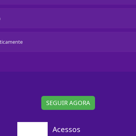
a
aticamente
SEGUIR AGORA
Acessos