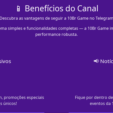
📱 Benefícios do Canal
Descubra as vantagens de seguir a 10Br Game no Telegra
tema simples e funcionalidades completas — a 10Br Game im
performance robusta.
sivos
📢 Notí
m, promoções especiais
Fique por dentro d
s únicos!
eventos da 