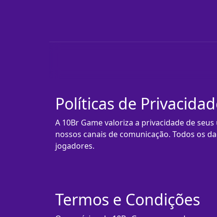
Políticas de Privacida
A 10Br Game valoriza a privacidade de seu
nossos canais de comunicação. Todos os dad
jogadores.
Termos e Condições