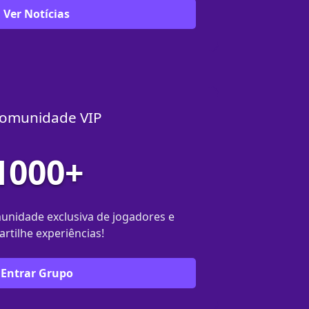
Ver Notícias
Comunidade VIP
1000+
unidade exclusiva de jogadores e
rtilhe experiências!
Entrar Grupo