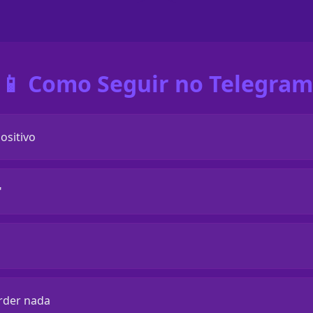
📱 Como Seguir no Telegram
ositivo
"
erder nada