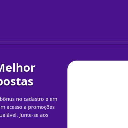
Melhor
postas
 bônus no cadastro e em
tem acesso a promoções
ualável. Junte-se aos