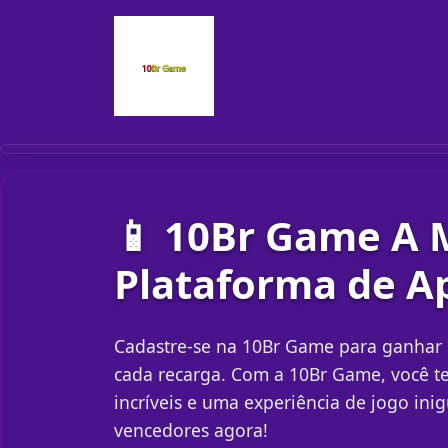
📱 10Br Game A 
Plataforma de A
Cadastre-se na 10Br Game para ganhar
cada recarga. Com a 10Br Game, você 
incríveis e uma experiência de jogo inig
vencedores agora!