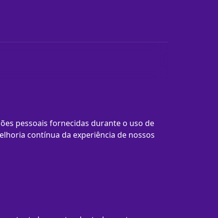
ões pessoais fornecidas durante o uso de
elhoria contínua da experiência de nossos