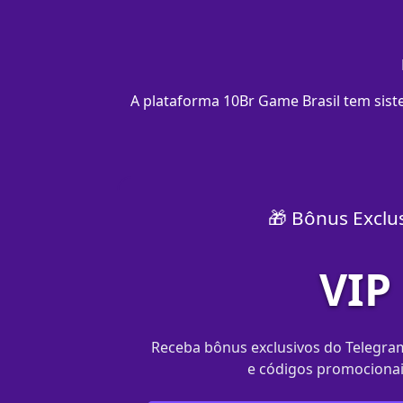
A plataforma 10Br Game Brasil tem sis
🎁 Bônus Exclu
VIP
Receba bônus exclusivos do Telegra
e códigos promocionai