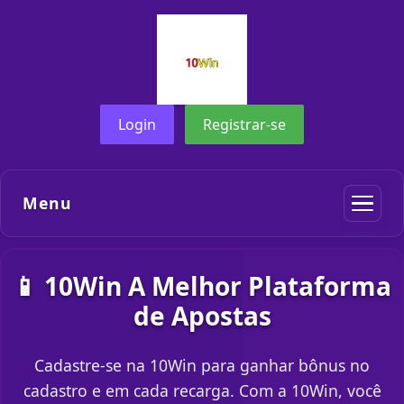
Login
Registrar-se
Menu
📱 10Win A Melhor Plataforma
de Apostas
Cadastre-se na 10Win para ganhar bônus no
cadastro e em cada recarga. Com a 10Win, você