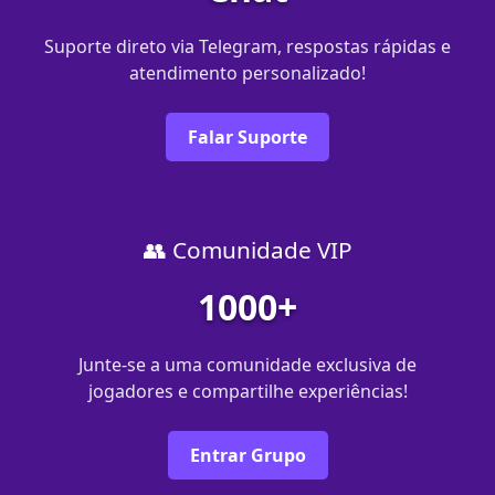
Suporte direto via Telegram, respostas rápidas e
atendimento personalizado!
Falar Suporte
👥 Comunidade VIP
1000+
Junte-se a uma comunidade exclusiva de
jogadores e compartilhe experiências!
Entrar Grupo