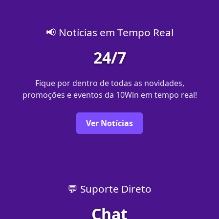
📢 Notícias em Tempo Real
24/7
Fique por dentro de todas as novidades,
promoções e eventos da 10Win em tempo real!
Ver Notícias
💬 Suporte Direto
Chat