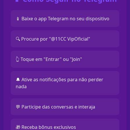
📱 Baixe o app Telegram no seu dispositivo
🔍 Procure por "@11CC VipOficial"
👆 Toque em "Entrar" ou "Join"
🔔 Ative as notificações para não perder
nada
💬 Participe das conversas e interaja
🎁 Receba bônus exclusivos