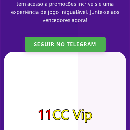
tem acesso a promoções incríveis e uma
experiência de jogo inigualável. Junte-se aos
vencedores agora!
SEGUIR NO TELEGRAM