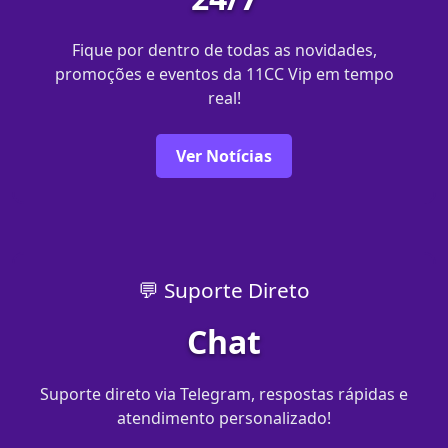
Fique por dentro de todas as novidades,
promoções e eventos da 11CC Vip em tempo
real!
Ver Notícias
💬 Suporte Direto
Chat
Suporte direto via Telegram, respostas rápidas e
atendimento personalizado!