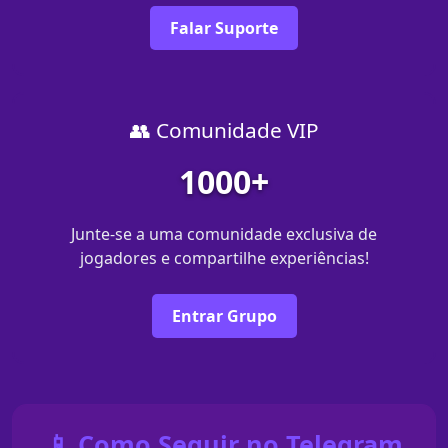
Falar Suporte
👥 Comunidade VIP
1000+
Junte-se a uma comunidade exclusiva de
jogadores e compartilhe experiências!
Entrar Grupo
📱 Como Seguir no Telegram