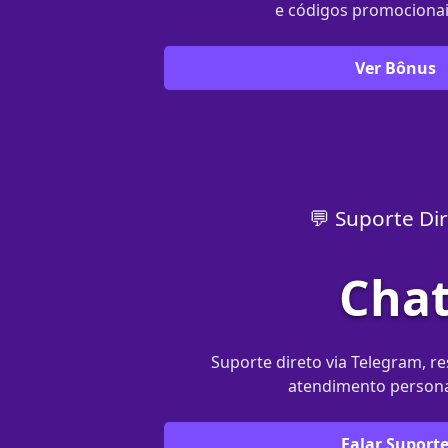
e códigos promocionai
Ver Bônus
💬 Suporte Di
Cha
Suporte direto via Telegram, r
atendimento persona
Falar Suport