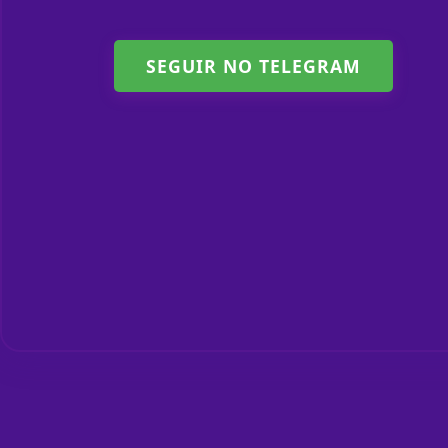
SEGUIR NO TELEGRAM