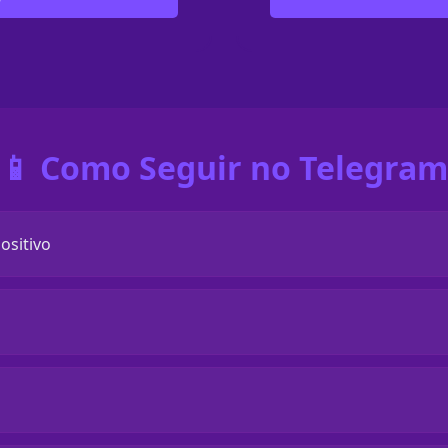
📱 Como Seguir no Telegram
ositivo