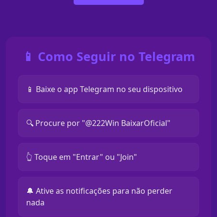
📱 Como Seguir no Telegram
📱 Baixe o app Telegram no seu dispositivo
🔍 Procure por "@222Win BaixarOficial"
👆 Toque em "Entrar" ou "Join"
🔔 Ative as notificações para não perder
nada