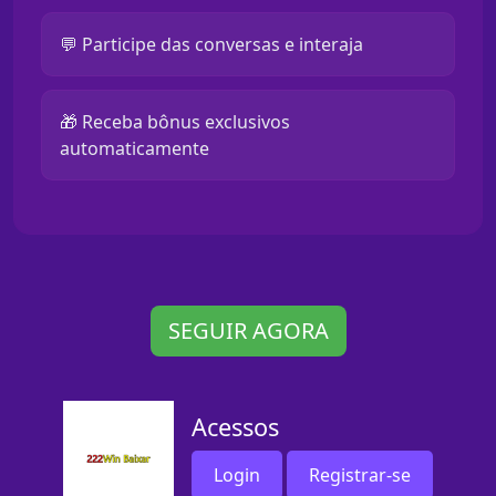
💬 Participe das conversas e interaja
🎁 Receba bônus exclusivos
automaticamente
SEGUIR AGORA
Acessos
Login
Registrar-se