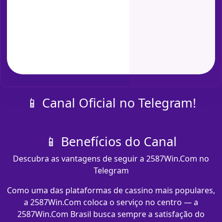
📱 Canal Oficial no Telegram!
📱 Benefícios do Canal
Descubra as vantagens de seguir a 2587Win.Com no
Telegram
Como uma das plataformas de cassino mais populares,
a 2587Win.Com coloca o serviço no centro — a
2587Win.Com Brasil busca sempre a satisfação do