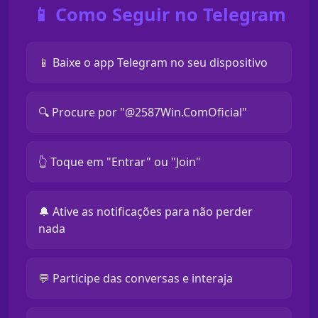
📱 Como Seguir no Telegram
📱 Baixe o app Telegram no seu dispositivo
🔍 Procure por "@2587Win.ComOficial"
👆 Toque em "Entrar" ou "Join"
🔔 Ative as notificações para não perder
nada
💬 Participe das conversas e interaja