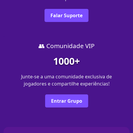
Falar Suporte
👥 Comunidade VIP
1000+
Junte-se a uma comunidade exclusiva de
jogadores e compartilhe experiências!
Entrar Grupo