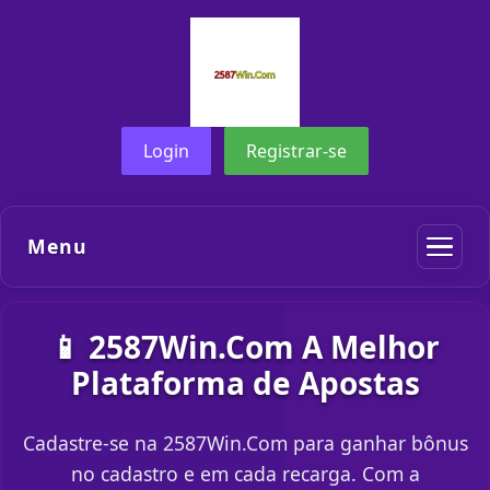
Login
Registrar-se
Menu
📱 2587Win.Com A Melhor
Plataforma de Apostas
Cadastre-se na 2587Win.Com para ganhar bônus
no cadastro e em cada recarga. Com a