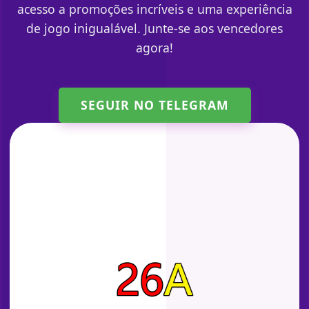
acesso a promoções incríveis e uma experiência
de jogo inigualável. Junte-se aos vencedores
agora!
SEGUIR NO TELEGRAM