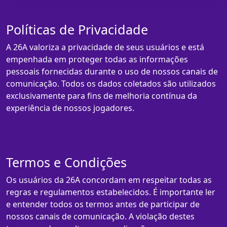
Políticas de Privacidade
A 26A valoriza a privacidade de seus usuários e está
empenhada em proteger todas as informações
pessoais fornecidas durante o uso de nossos canais de
comunicação. Todos os dados coletados são utilizados
exclusivamente para fins de melhoria contínua da
experiência de nossos jogadores.
Termos e Condições
Os usuários da 26A concordam em respeitar todas as
regras e regulamentos estabelecidos. É importante ler
e entender todos os termos antes de participar de
nossos canais de comunicação. A violação destes