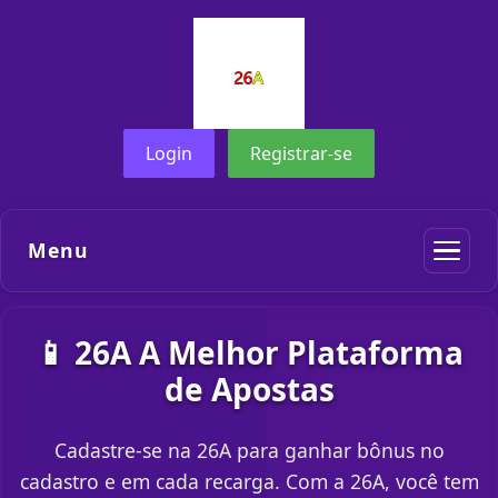
Login
Registrar-se
Menu
📱 26A A Melhor Plataforma
de Apostas
Cadastre-se na 26A para ganhar bônus no
cadastro e em cada recarga. Com a 26A, você tem