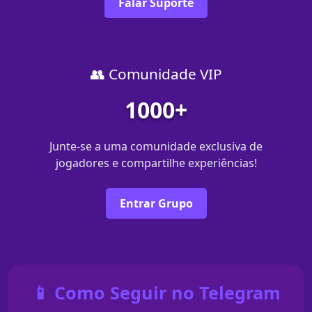
Falar Suporte
👥 Comunidade VIP
1000+
Junte-se a uma comunidade exclusiva de
jogadores e compartilhe experiências!
Entrar Grupo
📱 Como Seguir no Telegram