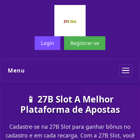
Login
Registrar-se
Menu
📱 27B Slot A Melhor
Plataforma de Apostas
Cadastre-se na 27B Slot para ganhar bônus no
cadastro e em cada recarga. Com a 27B Slot, você