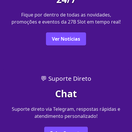
Fique por dentro de todas as novidades,
promoções e eventos da 27B Slot em tempo real!
Ver Notícias
💬 Suporte Direto
Chat
Suporte direto via Telegram, respostas rápidas e
atendimento personalizado!