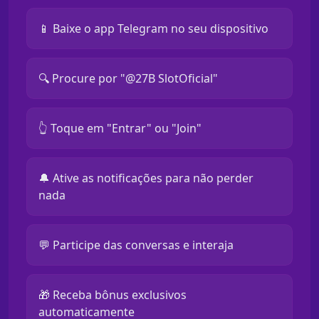
📱 Baixe o app Telegram no seu dispositivo
🔍 Procure por "@27B SlotOficial"
👆 Toque em "Entrar" ou "Join"
🔔 Ative as notificações para não perder
nada
💬 Participe das conversas e interaja
🎁 Receba bônus exclusivos
automaticamente