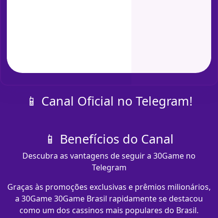
📱 Canal Oficial no Telegram!
📱 Benefícios do Canal
Descubra as vantagens de seguir a 30Game no
Telegram
Graças às promoções exclusivas e prêmios milionários,
a 30Game 30Game Brasil rapidamente se destacou
como um dos cassinos mais populares do Brasil.