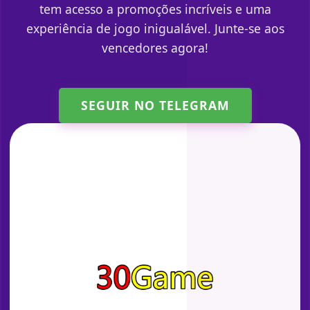
tem acesso a promoções incríveis e uma
experiência de jogo inigualável. Junte-se aos
vencedores agora!
SEGUIR NO TELEGRAM