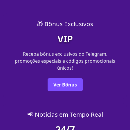
🎁 Bônus Exclusivos
VIP
Receba bônus exclusivos do Telegram,
promoções especiais e códigos promocionais
únicos!
Ver Bônus
📢 Notícias em Tempo Real
24/7