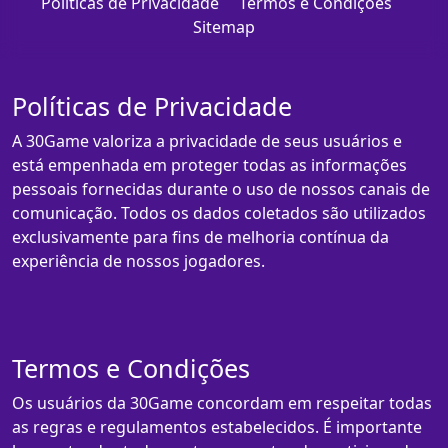
Políticas de Privacidade
Termos e Condições
Sitemap
Políticas de Privacidade
A 30Game valoriza a privacidade de seus usuários e
está empenhada em proteger todas as informações
pessoais fornecidas durante o uso de nossos canais de
comunicação. Todos os dados coletados são utilizados
exclusivamente para fins de melhoria contínua da
experiência de nossos jogadores.
Termos e Condições
Os usuários da 30Game concordam em respeitar todas
as regras e regulamentos estabelecidos. É importante