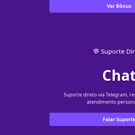
Ver Bônus
💬 Suporte Di
Cha
Suporte direto via Telegram, r
atendimento persona
Falar Suport