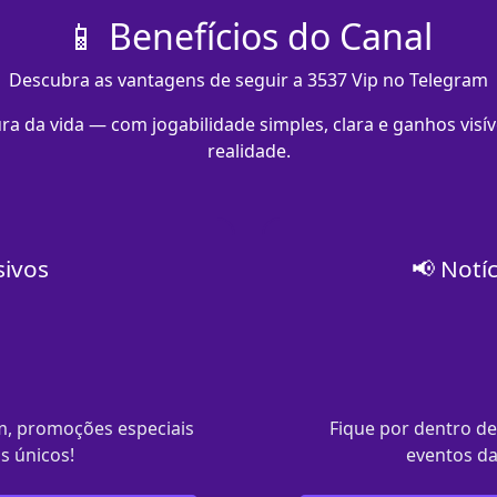
📱 Benefícios do Canal
Descubra as vantagens de seguir a 3537 Vip no Telegram
ra da vida — com jogabilidade simples, clara e ganhos visí
realidade.
sivos
📢 Notí
m, promoções especiais
Fique por dentro d
s únicos!
eventos da