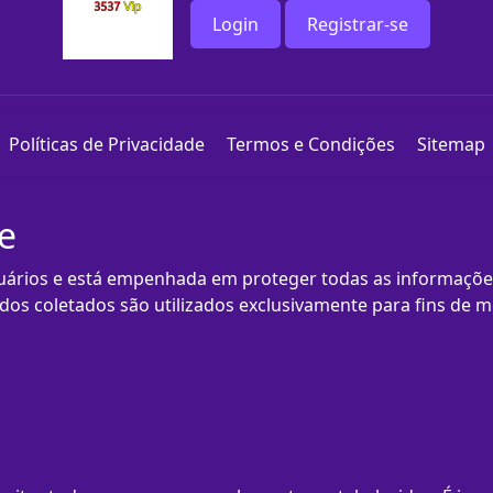
Login
Registrar-se
Políticas de Privacidade
Termos e Condições
Sitemap
de
usuários e está empenhada em proteger todas as informaçõe
os coletados são utilizados exclusivamente para fins de m