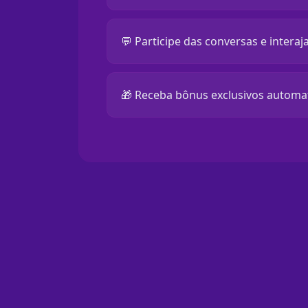
💬 Participe das conversas e interaj
🎁 Receba bônus exclusivos autom