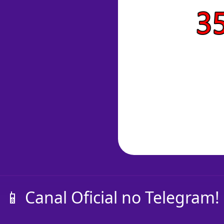
📱 Canal Oficial no Telegram!