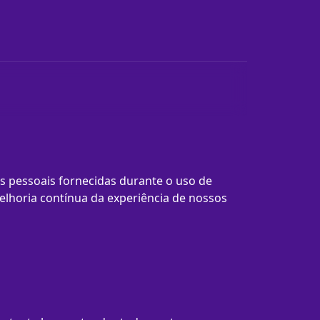
s pessoais fornecidas durante o uso de
elhoria contínua da experiência de nossos