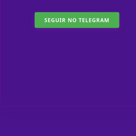
SEGUIR NO TELEGRAM