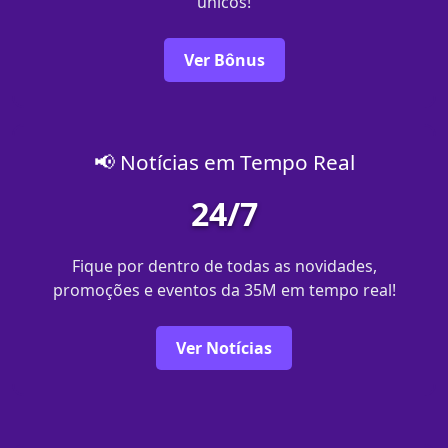
únicos!
Ver Bônus
📢 Notícias em Tempo Real
24/7
Fique por dentro de todas as novidades,
promoções e eventos da 35M em tempo real!
Ver Notícias