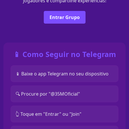
jogadores e compartilhe experiências!
Entrar Grupo
📱 Como Seguir no Telegram
📱 Baixe o app Telegram no seu dispositivo
🔍 Procure por "@35MOficial"
👆 Toque em "Entrar" ou "Join"