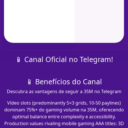
📱 Canal Oficial no Telegram!
📱 Benefícios do Canal
Descubra as vantagens de seguir a 35M no Telegram
Vídeo slots (predominantly 5×3 grids, 10-50 paylines)
dominam 75%+ do gaming volume na 35M, oferecendo
optimal balance entre complexity e accessibility.
Production values rivaling mobile gaming AAA titles: 3D