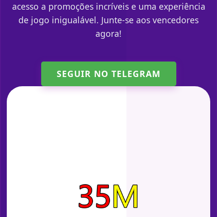
acesso a promoções incríveis e uma experiência
de jogo inigualável. Junte-se aos vencedores
agora!
SEGUIR NO TELEGRAM