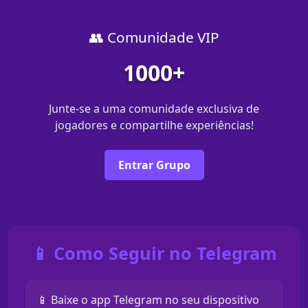
👥 Comunidade VIP
1000+
Junte-se a uma comunidade exclusiva de
jogadores e compartilhe experiências!
Entrar Grupo
📱 Como Seguir no Telegram
📱 Baixe o app Telegram no seu dispositivo