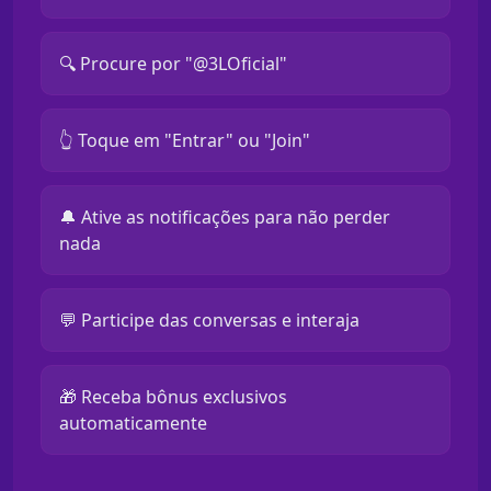
🔍 Procure por "@3LOficial"
👆 Toque em "Entrar" ou "Join"
🔔 Ative as notificações para não perder
nada
💬 Participe das conversas e interaja
🎁 Receba bônus exclusivos
automaticamente