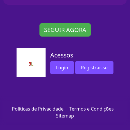
SEGUIR AGORA
Acessos
Login
Registrar-se
Políticas de Privacidade
Termos e Condições
Sitemap