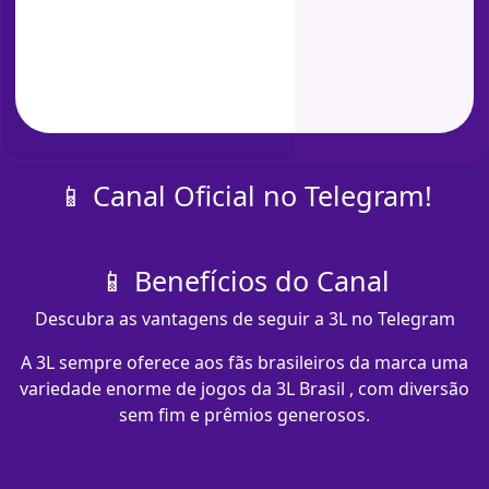
📱 Canal Oficial no Telegram!
📱 Benefícios do Canal
Descubra as vantagens de seguir a 3L no Telegram
A 3L sempre oferece aos fãs brasileiros da marca uma
variedade enorme de jogos da 3L Brasil , com diversão
sem fim e prêmios generosos.