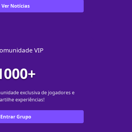
Ver Notícias
Comunidade VIP
1000+
unidade exclusiva de jogadores e
rtilhe experiências!
Entrar Grupo