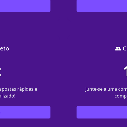
reto
👥 
t
espostas rápidas e
Junte-se a uma com
lizado!
compa
e