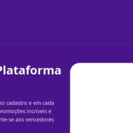
Plataforma
no cadastro e em cada
promoções incríveis e
unte-se aos vencedores