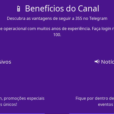
📱 Benefícios do Canal
Descubra as vantagens de seguir a 3SS no Telegram
pe operacional com muitos anos de experiência. Faça login
100.
sivos
📢 Notí
m, promoções especiais
Fique por dentro d
s únicos!
eventos