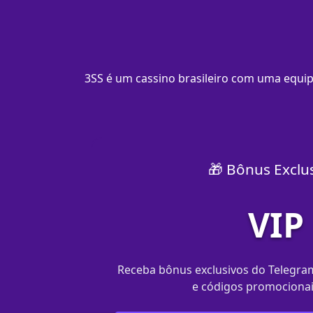
3SS é um cassino brasileiro com uma equi
🎁 Bônus Exclu
VIP
Receba bônus exclusivos do Telegra
e códigos promocionai