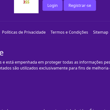
Login
Registrar-se
Políticas de Privacidade
Termos e Condições
Sitemap
de
ios e está empenhada em proteger todas as informações pe
tados são utilizados exclusivamente para fins de melhoria