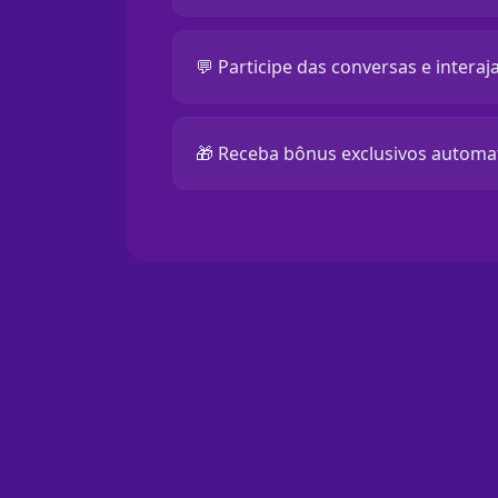
💬 Participe das conversas e interaj
🎁 Receba bônus exclusivos autom