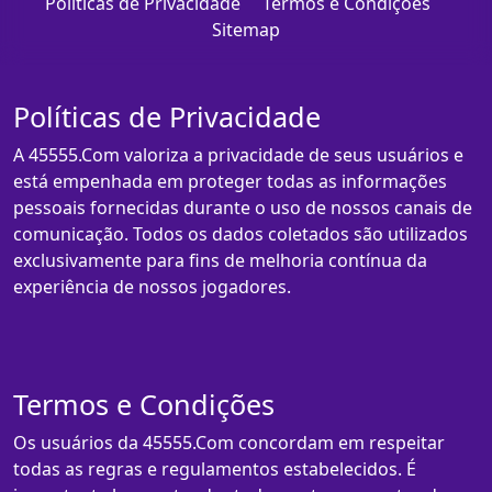
Políticas de Privacidade
Termos e Condições
Sitemap
Políticas de Privacidade
A 45555.Com valoriza a privacidade de seus usuários e
está empenhada em proteger todas as informações
pessoais fornecidas durante o uso de nossos canais de
comunicação. Todos os dados coletados são utilizados
exclusivamente para fins de melhoria contínua da
experiência de nossos jogadores.
Termos e Condições
Os usuários da 45555.Com concordam em respeitar
todas as regras e regulamentos estabelecidos. É