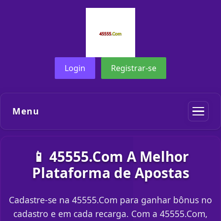
Login
Registrar-se
Menu
📱 45555.Com A Melhor
Plataforma de Apostas
Cadastre-se na 45555.Com para ganhar bônus no
cadastro e em cada recarga. Com a 45555.Com,