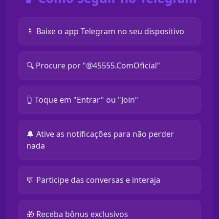
📱 Baixe o app Telegram no seu dispositivo
🔍 Procure por "@45555.ComOficial"
👆 Toque em "Entrar" ou "Join"
🔔 Ative as notificações para não perder
nada
💬 Participe das conversas e interaja
🎁 Receba bônus exclusivos