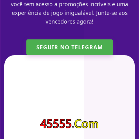
você tem acesso a promoções incríveis e uma
experiência de jogo inigualável. Junte-se aos
vencedores agora!
SEGUIR NO TELEGRAM