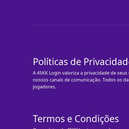
Políticas de Privacida
A 45KK Login valoriza a privacidade de seu
nossos canais de comunicação. Todos os dad
jogadores.
Termos e Condições