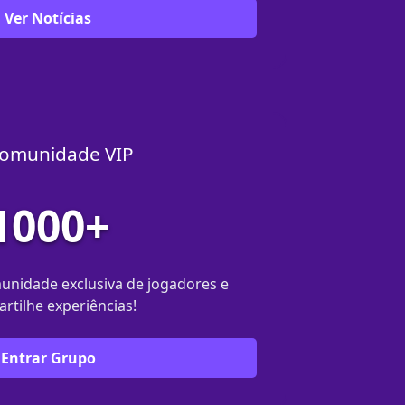
Ver Notícias
Comunidade VIP
1000+
unidade exclusiva de jogadores e
rtilhe experiências!
Entrar Grupo