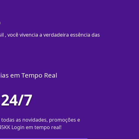
m
l , você vivencia a verdadeira essência das
cias em Tempo Real
24/7
e todas as novidades, promoções e
45KK Login em tempo real!