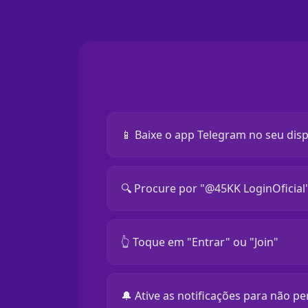
📱 Baixe o app Telegram no seu disp
🔍 Procure por "@45KK LoginOficial
👆 Toque em "Entrar" ou "Join"
🔔 Ative as notificações para não p