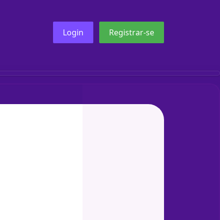
Login
Registrar-se