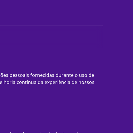
ções pessoais fornecidas durante o uso de
elhoria contínua da experiência de nossos