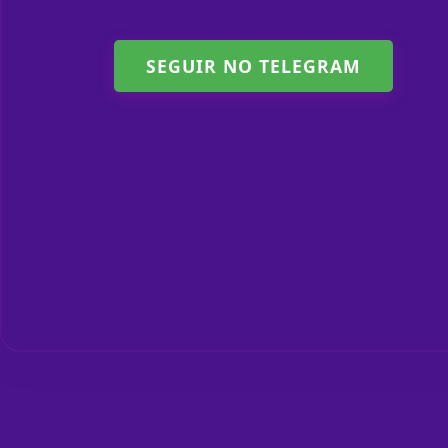
SEGUIR NO TELEGRAM