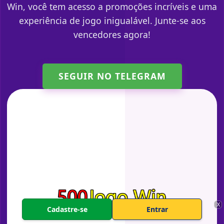
Win, você tem acesso a promoções incríveis e uma
experiência de jogo inigualável. Junte-se aos
vencedores agora!
SEGUIR NO TELEGRAM
X
Cadastre-se
Entrar