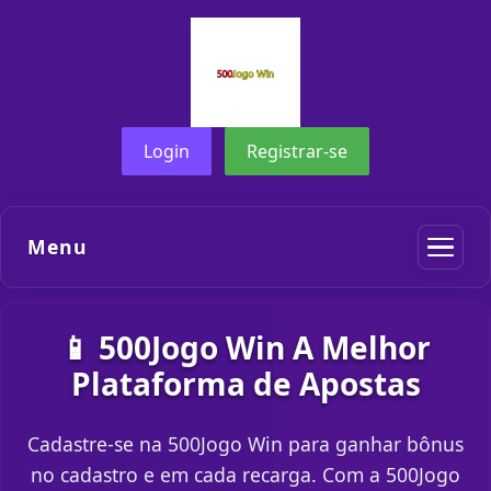
Login
Registrar-se
Menu
📱 500Jogo Win A Melhor
Plataforma de Apostas
Cadastre-se na 500Jogo Win para ganhar bônus
no cadastro e em cada recarga. Com a 500Jogo