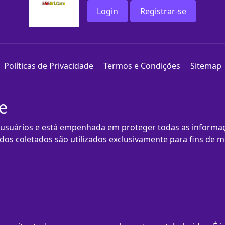
Login
Registrar-se
Políticas de Privacidade
Termos e Condições
Sitemap
de
s usuários e está empenhada em proteger todas as informa
os coletados são utilizados exclusivamente para fins de m