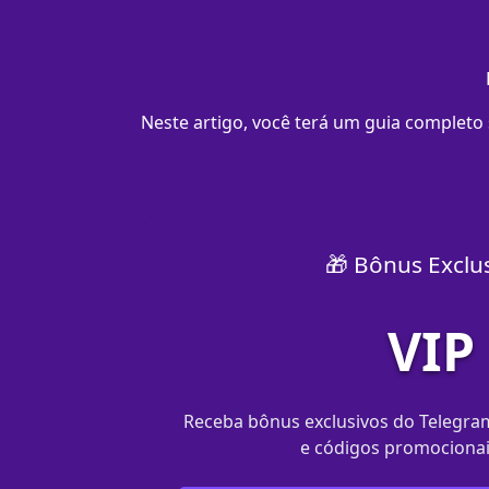
Neste artigo, você terá um guia completo s
🎁 Bônus Exclu
VIP
Receba bônus exclusivos do Telegra
e códigos promocionai