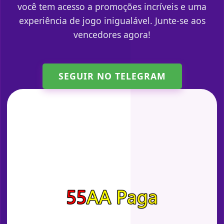
você tem acesso a promoções incríveis e uma
experiência de jogo inigualável. Junte-se aos
vencedores agora!
SEGUIR NO TELEGRAM