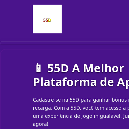
📱 55D A Melhor
Plataforma de A
Cadastre-se na 55D para ganhar bônus 
recarga. Com a 55D, você tem acesso a 
uma experiência de jogo inigualável. J
agora!