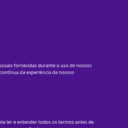
ssoais fornecidas durante o uso de nossos
 contínua da experiência de nossos
te ler e entender todos os termos antes de