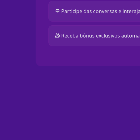
💬 Participe das conversas e interaj
🎁 Receba bônus exclusivos autom