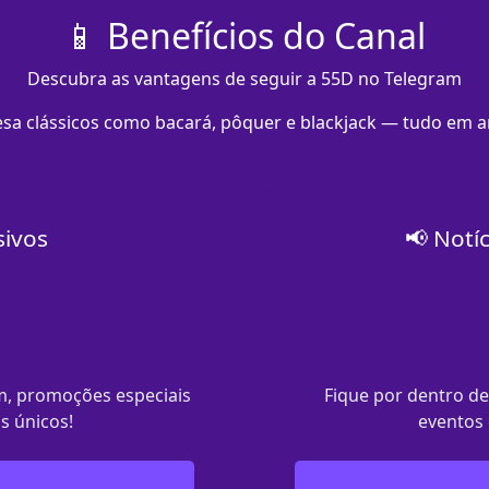
📱 Benefícios do Canal
Descubra as vantagens de seguir a 55D no Telegram
sa clássicos como bacará, pôquer e blackjack — tudo em am
sivos
📢 Notí
m, promoções especiais
Fique por dentro d
s únicos!
eventos