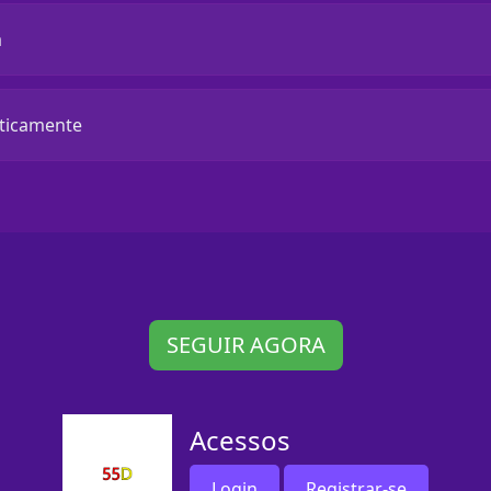
a
aticamente
SEGUIR AGORA
Acessos
Login
Registrar-se