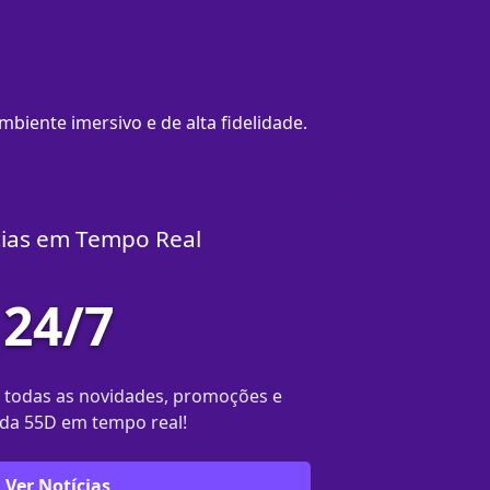
biente imersivo e de alta fidelidade.
cias em Tempo Real
24/7
e todas as novidades, promoções e
 da 55D em tempo real!
Ver Notícias