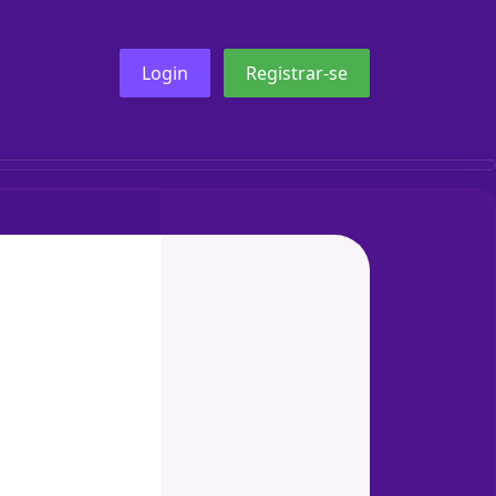
Login
Registrar-se