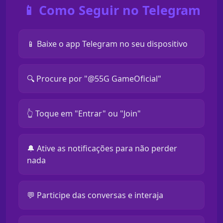
📱 Como Seguir no Telegram
📱 Baixe o app Telegram no seu dispositivo
🔍 Procure por "@55G GameOficial"
👆 Toque em "Entrar" ou "Join"
🔔 Ative as notificações para não perder
nada
💬 Participe das conversas e interaja