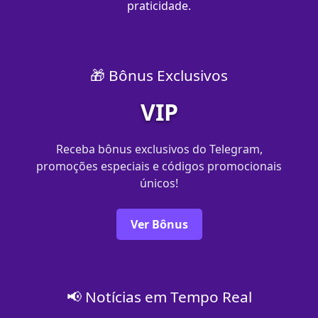
praticidade.
🎁 Bônus Exclusivos
VIP
Receba bônus exclusivos do Telegram,
promoções especiais e códigos promocionais
únicos!
Ver Bônus
📢 Notícias em Tempo Real