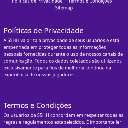
Políticas de Privacidade
Termos e Condições
Sitemap
Políticas de Privacidade
A 55HH valoriza a privacidade de seus usuários e está
empenhada em proteger todas as informações
pessoais fornecidas durante o uso de nossos canais de
comunicação. Todos os dados coletados são utilizados
exclusivamente para fins de melhoria contínua da
experiência de nossos jogadores.
Termos e Condições
Os usuários da 55HH concordam em respeitar todas as
regras e regulamentos estabelecidos. É importante ler