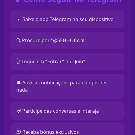
📱 Baixe o app Telegram no seu dispositivo
🔍 Procure por "@55HHOficial"
👆 Toque em "Entrar" ou "Join"
🔔 Ative as notificações para não perder
nada
💬 Participe das conversas e interaja
🎁 Receba bônus exclusivos