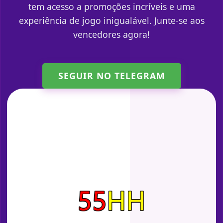
tem acesso a promoções incríveis e uma
experiência de jogo inigualável. Junte-se aos
vencedores agora!
SEGUIR NO TELEGRAM