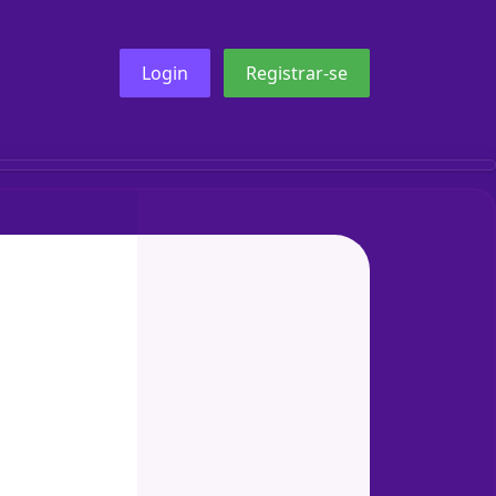
Login
Registrar-se