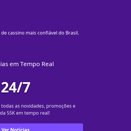
de cassino mais confiável do Brasil.
cias em Tempo Real
24/7
e todas as novidades, promoções e
 da 55K em tempo real!
Ver Notícias