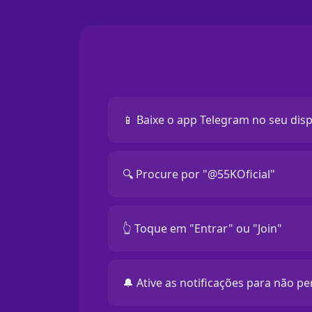
📱 Baixe o app Telegram no seu disp
🔍 Procure por "@55KOficial"
👆 Toque em "Entrar" ou "Join"
🔔 Ative as notificações para não p