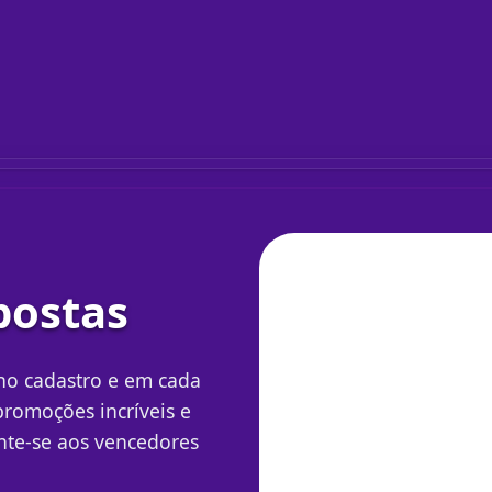
postas
no cadastro e em cada
promoções incríveis e
unte-se aos vencedores