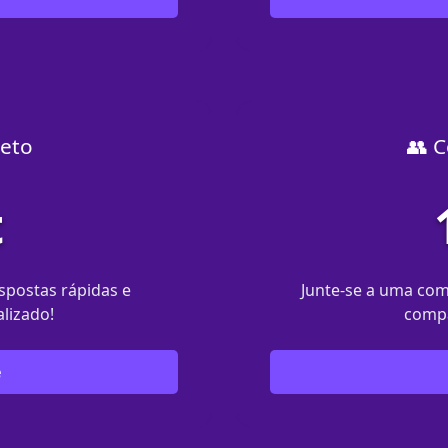
reto
👥 
t
espostas rápidas e
Junte-se a uma com
lizado!
compa
e