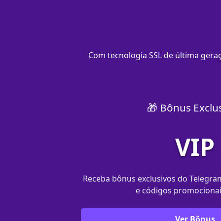
Com tecnologia SSL de última geraçã
🎁 Bônus Exclu
VIP
Receba bônus exclusivos do Telegra
e códigos promocionai
Ver Bônus