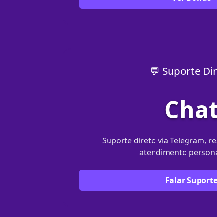
💬 Suporte Di
Cha
Suporte direto via Telegram, r
atendimento persona
Falar Suport