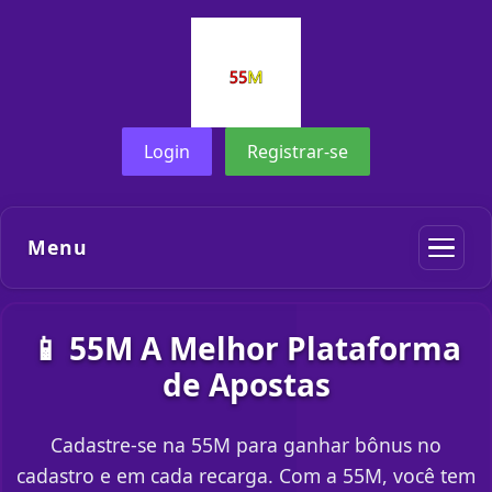
Login
Registrar-se
Menu
📱 55M A Melhor Plataforma
de Apostas
Cadastre-se na 55M para ganhar bônus no
cadastro e em cada recarga. Com a 55M, você tem