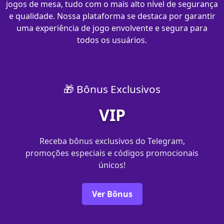
jogos de mesa, tudo com o mais alto nível de segurança
e qualidade. Nossa plataforma se destaca por garantir
uma experiência de jogo envolvente e segura para
todos os usuários.
🎁 Bônus Exclusivos
VIP
Receba bônus exclusivos do Telegram,
promoções especiais e códigos promocionais
únicos!
Ver Bônus