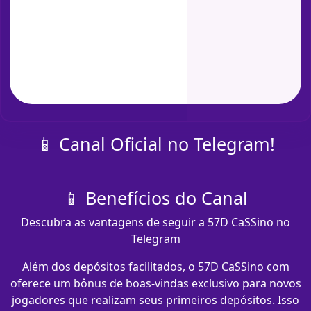
📱 Canal Oficial no Telegram!
📱 Benefícios do Canal
Descubra as vantagens de seguir a 57D CaSSino no
Telegram
Além dos depósitos facilitados, o 57D CaSSino com​
oferece um bônus de boas-vindas exclusivo para novos
jogadores que realizam seus primeiros depósitos. Isso