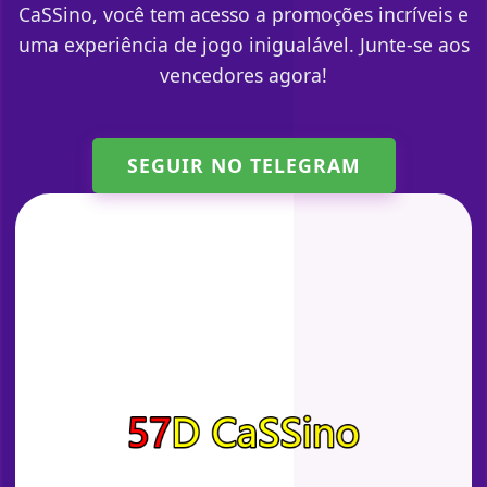
CaSSino, você tem acesso a promoções incríveis e
uma experiência de jogo inigualável. Junte-se aos
vencedores agora!
SEGUIR NO TELEGRAM