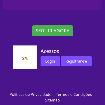
SEGUIR AGORA
Acessos
Login
Registrar-se
Políticas de Privacidade
Termos e Condições
Sitemap