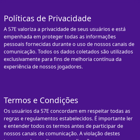
Políticas de Privacidade
A 57E valoriza a privacidade de seus usuários e está
empenhada em proteger todas as informações
pessoais fornecidas durante o uso de nossos canais de
comunicação. Todos os dados coletados são utilizados
exclusivamente para fins de melhoria contínua da
experiência de nossos jogadores.
Termos e Condições
Os usuários da 57E concordam em respeitar todas as
regras e regulamentos estabelecidos. É importante ler
e entender todos os termos antes de participar de
nossos canais de comunicação. A violação destes