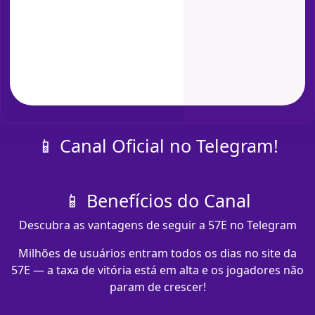
📱 Canal Oficial no Telegram!
📱 Benefícios do Canal
Descubra as vantagens de seguir a 57E no Telegram
Milhões de usuários entram todos os dias no site da
57E — a taxa de vitória está em alta e os jogadores não
param de crescer!