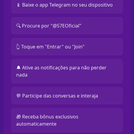
📱 Baixe o app Telegram no seu dispositivo
🔍 Procure por "@57EOficial"
👆 Toque em "Entrar" ou "Join"
🔔 Ative as notificações para não perder
nada
💬 Participe das conversas e interaja
🎁 Receba bônus exclusivos
automaticamente