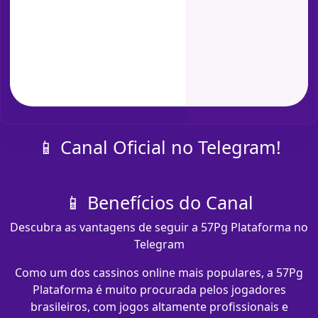
📱 Canal Oficial no Telegram!
📱 Benefícios do Canal
Descubra as vantagens de seguir a 57Pg Plataforma no
Telegram
Como um dos cassinos online mais populares, a 57Pg
Plataforma é muito procurada pelos jogadores
brasileiros, com jogos altamente profissionais e