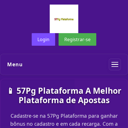
Login
Registrar-se
Menu
📱 57Pg Plataforma A Melhor
Plataforma de Apostas
Cadastre-se na 57Pg Plataforma para ganhar
bônus no cadastro e em cada recarga. Com a