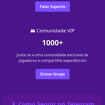
Falar Suporte
👥 Comunidade VIP
1000+
Junte-se a uma comunidade exclusiva de
jogadores e compartilhe experiências!
Entrar Grupo
📱 Como Seguir no Telegram