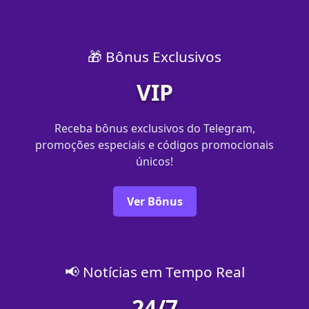
🎁 Bônus Exclusivos
VIP
Receba bônus exclusivos do Telegram,
promoções especiais e códigos promocionais
únicos!
Ver Bônus
📢 Notícias em Tempo Real
24/7