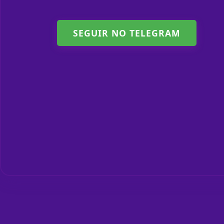
SEGUIR NO TELEGRAM