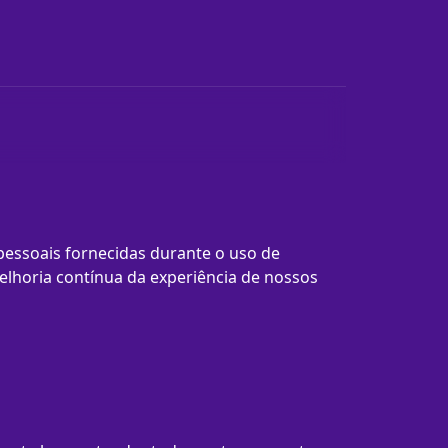
pessoais fornecidas durante o uso de
elhoria contínua da experiência de nossos