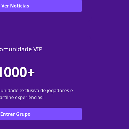
Ver Notícias
Comunidade VIP
1000+
unidade exclusiva de jogadores e
rtilhe experiências!
Entrar Grupo