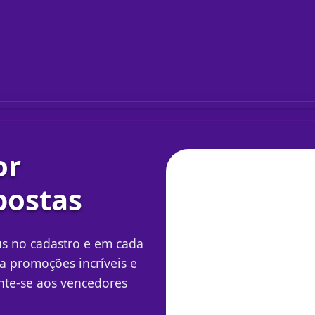
or
postas
s no cadastro e em cada
a promoções incríveis e
unte-se aos vencedores