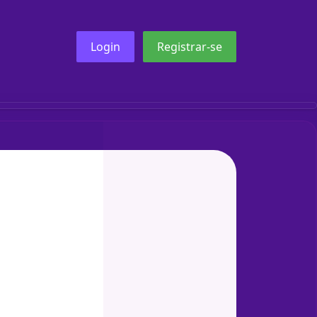
Login
Registrar-se