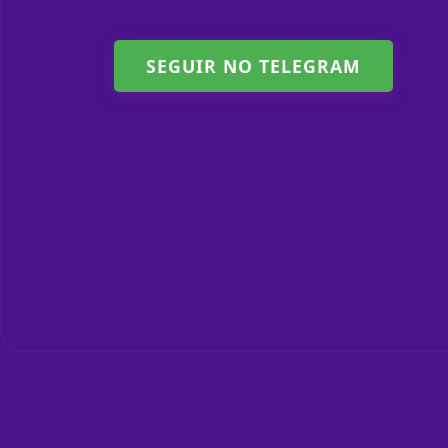
SEGUIR NO TELEGRAM