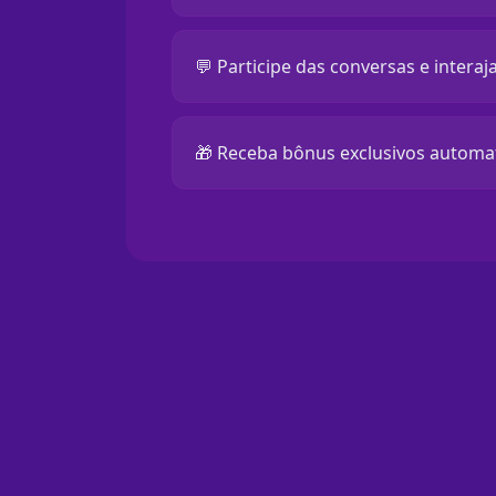
💬 Participe das conversas e interaj
🎁 Receba bônus exclusivos autom