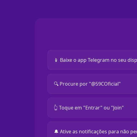
📱 Baixe o app Telegram no seu disp
🔍 Procure por "@59COficial"
👆 Toque em "Entrar" ou "Join"
🔔 Ative as notificações para não p