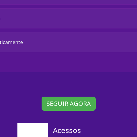
a
aticamente
SEGUIR AGORA
Acessos