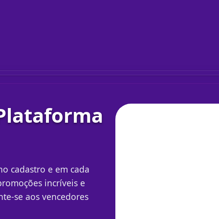
 Plataforma
no cadastro e em cada
promoções incríveis e
unte-se aos vencedores