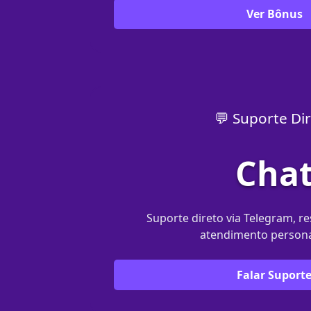
Ver Bônus
💬 Suporte Di
Cha
Suporte direto via Telegram, r
atendimento persona
Falar Suport