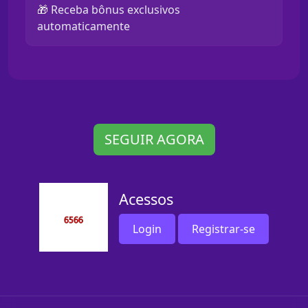
🎁 Receba bônus exclusivos
automaticamente
SEGUIR AGORA
Acessos
Login
Registrar-se