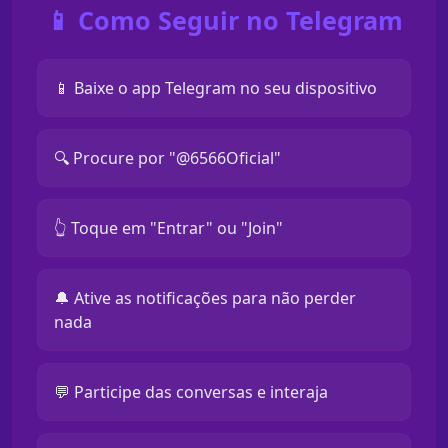
📱 Como Seguir no Telegram
📱 Baixe o app Telegram no seu dispositivo
🔍 Procure por "@6566Oficial"
👆 Toque em "Entrar" ou "Join"
🔔 Ative as notificações para não perder
nada
💬 Participe das conversas e interaja