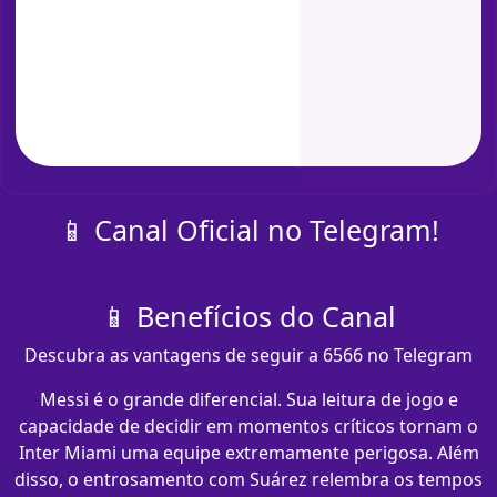
📱 Canal Oficial no Telegram!
📱 Benefícios do Canal
Descubra as vantagens de seguir a 6566 no Telegram
Messi é o grande diferencial. Sua leitura de jogo e
capacidade de decidir em momentos críticos tornam o
Inter Miami uma equipe extremamente perigosa. Além
disso, o entrosamento com Suárez relembra os tempos