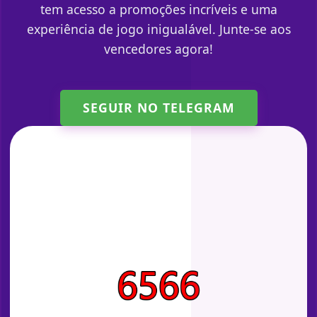
tem acesso a promoções incríveis e uma
experiência de jogo inigualável. Junte-se aos
vencedores agora!
SEGUIR NO TELEGRAM