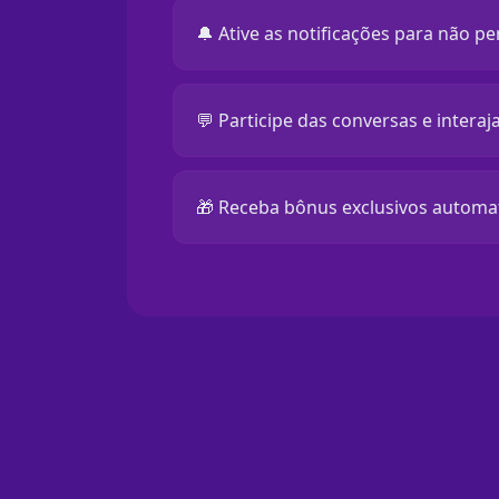
🔔 Ative as notificações para não p
💬 Participe das conversas e interaj
🎁 Receba bônus exclusivos autom