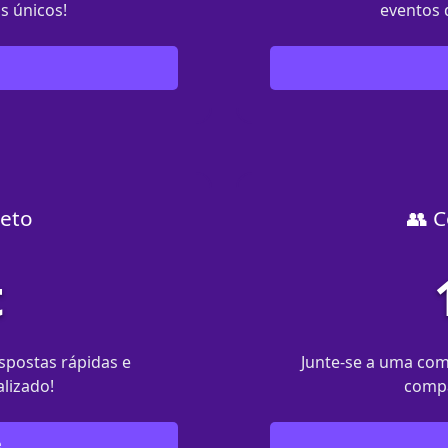
s únicos!
eventos 
reto
👥 
t
espostas rápidas e
Junte-se a uma com
lizado!
compa
e