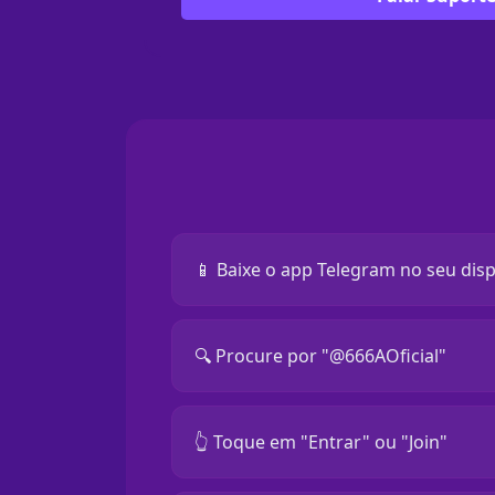
📱 Baixe o app Telegram no seu disp
🔍 Procure por "@666AOficial"
👆 Toque em "Entrar" ou "Join"