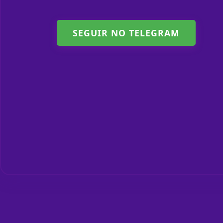
SEGUIR NO TELEGRAM