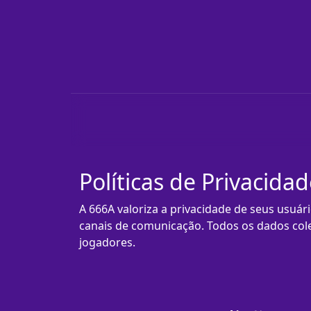
Políticas de Privacida
A 666A valoriza a privacidade de seus usuá
canais de comunicação. Todos os dados cole
jogadores.