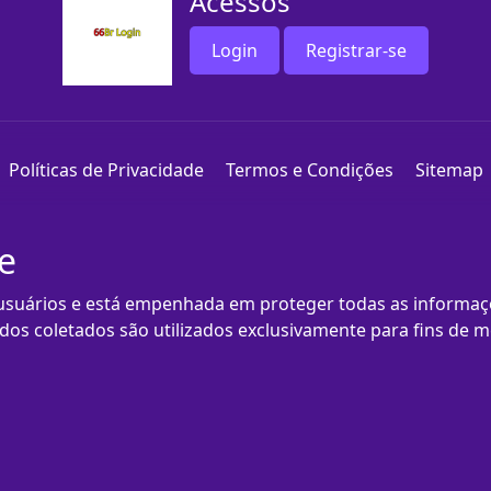
Acessos
Login
Registrar-se
Políticas de Privacidade
Termos e Condições
Sitemap
de
s usuários e está empenhada em proteger todas as informaç
os coletados são utilizados exclusivamente para fins de m