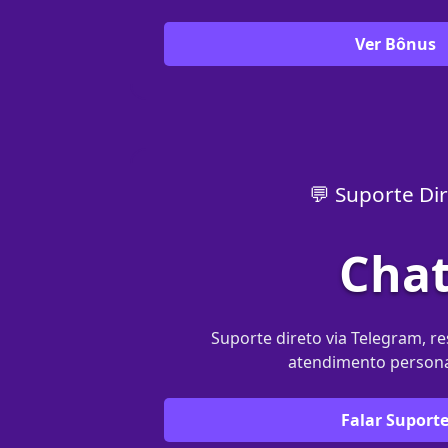
Ver Bônus
💬 Suporte Di
Cha
Suporte direto via Telegram, r
atendimento persona
Falar Suport