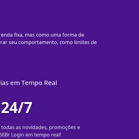
m
 renda fixa, mas como uma forma de
orar seu comportamento, como limites de
cias em Tempo Real
24/7
e todas as novidades, promoções e
66Br Login em tempo real!