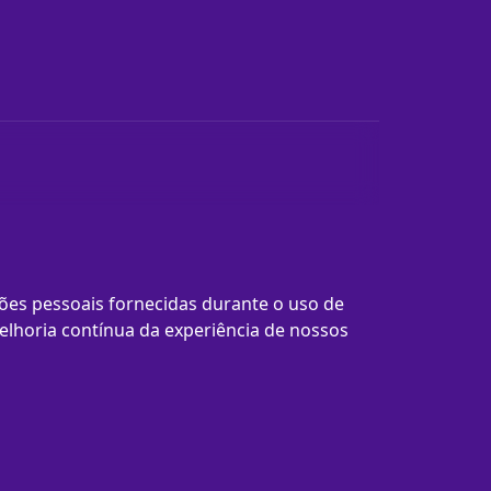
ões pessoais fornecidas durante o uso de
elhoria contínua da experiência de nossos