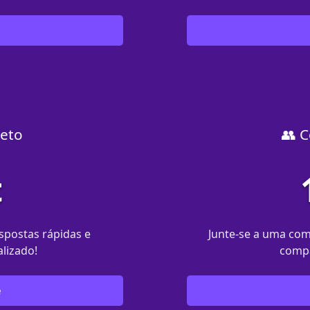
reto
👥 
t
espostas rápidas e
Junte-se a uma com
lizado!
compa
e