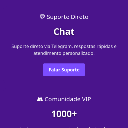
💬 Suporte Direto
Chat
Suporte direto via Telegram, respostas rápidas e
atendimento personalizado!
Falar Suporte
👥 Comunidade VIP
1000+