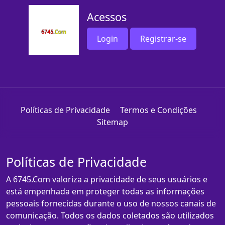
Acessos
Login
Registrar-se
Políticas de Privacidade
Termos e Condições
Sitemap
Políticas de Privacidade
A 6745.Com valoriza a privacidade de seus usuários e
está empenhada em proteger todas as informações
pessoais fornecidas durante o uso de nossos canais de
comunicação. Todos os dados coletados são utilizados