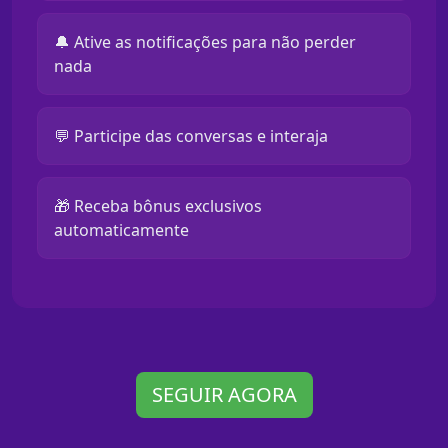
🔔 Ative as notificações para não perder
nada
💬 Participe das conversas e interaja
🎁 Receba bônus exclusivos
automaticamente
SEGUIR AGORA