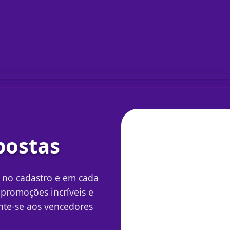
postas
 no cadastro e em cada
 promoções incríveis e
unte-se aos vencedores