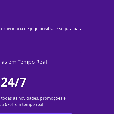
experiência de jogo positiva e segura para
cias em Tempo Real
24/7
e todas as novidades, promoções e
da 676T em tempo real!