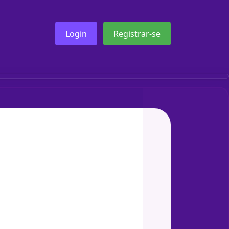
Login
Registrar-se