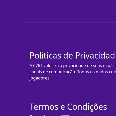
Políticas de Privacida
A 676T valoriza a privacidade de seus usuá
canais de comunicação. Todos os dados cole
jogadores.
Termos e Condições