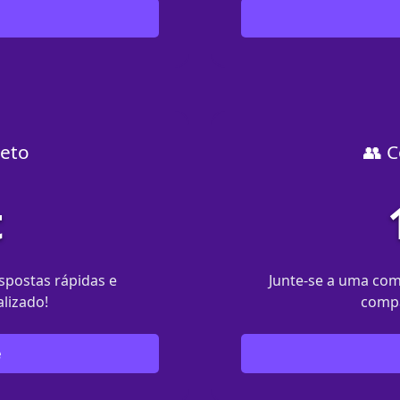
reto
👥 
t
espostas rápidas e
Junte-se a uma com
lizado!
compa
e