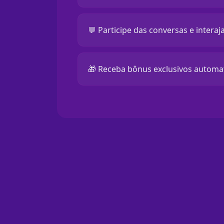
💬 Participe das conversas e interaj
🎁 Receba bônus exclusivos autom