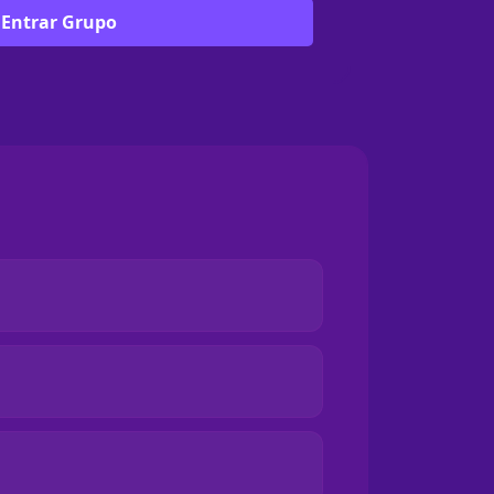
Entrar Grupo