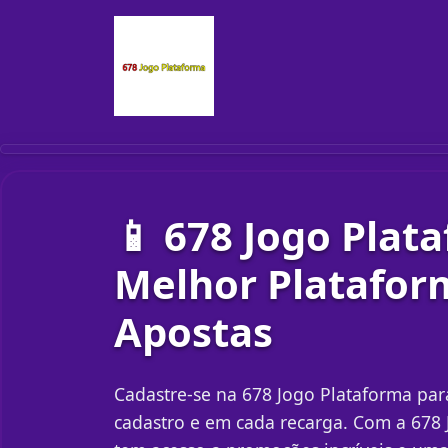
📱 678 Jogo Plat
Melhor Platafor
Apostas
Cadastre-se na 678 Jogo Plataforma pa
cadastro e em cada recarga. Com a 678 