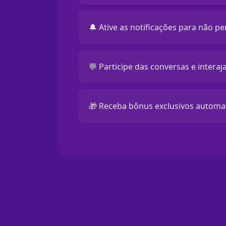
🔔 Ative as notificações para não p
💬 Participe das conversas e interaj
🎁 Receba bônus exclusivos autom