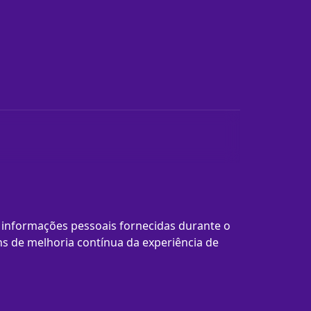
s informações pessoais fornecidas durante o
ns de melhoria contínua da experiência de