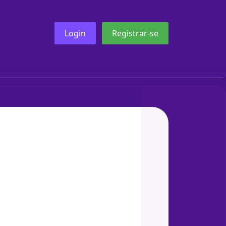
Login
Registrar-se