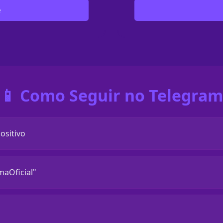
e
📱 Como Seguir no Telegram
ositivo
maOficial"