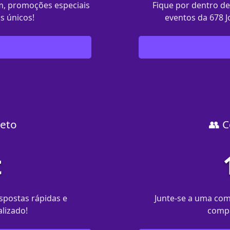
m, promoções especiais
Fique por dentro d
s únicos!
eventos da 678 
reto
👥 
t
espostas rápidas e
Junte-se a uma com
lizado!
compa