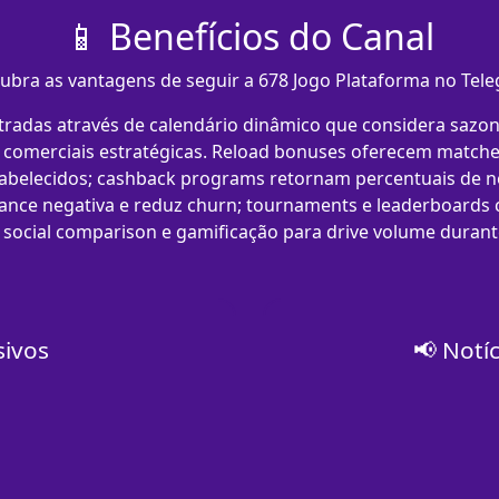
📱 Benefícios do Canal
ubra as vantagens de seguir a 678 Jogo Plataforma no Tel
adas através de calendário dinâmico que considera sazona
 comerciais estratégicas. Reload bonuses oferecem match
belecidos; cashback programs retornam percentuais de ne
nce negativa e reduz churn; tournaments e leaderboards 
 social comparison e gamificação para drive volume durant
sivos
📢 Notí