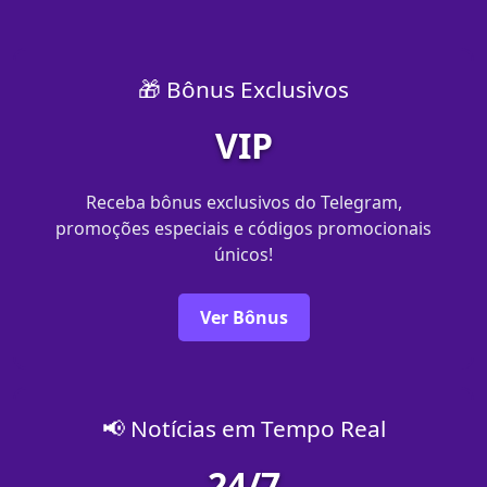
🎁 Bônus Exclusivos
VIP
Receba bônus exclusivos do Telegram,
promoções especiais e códigos promocionais
únicos!
Ver Bônus
📢 Notícias em Tempo Real
24/7