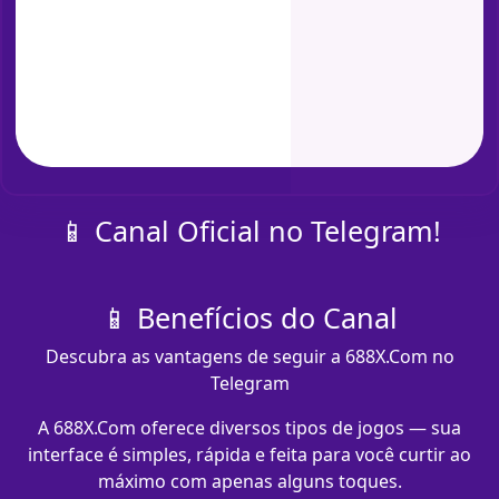
📱 Canal Oficial no Telegram!
📱 Benefícios do Canal
Descubra as vantagens de seguir a 688X.Com no
Telegram
A 688X.Com oferece diversos tipos de jogos — sua
interface é simples, rápida e feita para você curtir ao
máximo com apenas alguns toques.