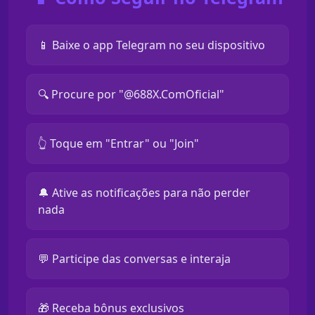
📱 Baixe o app Telegram no seu dispositivo
🔍 Procure por "@688X.ComOficial"
👆 Toque em "Entrar" ou "Join"
🔔 Ative as notificações para não perder
nada
💬 Participe das conversas e interaja
🎁 Receba bônus exclusivos