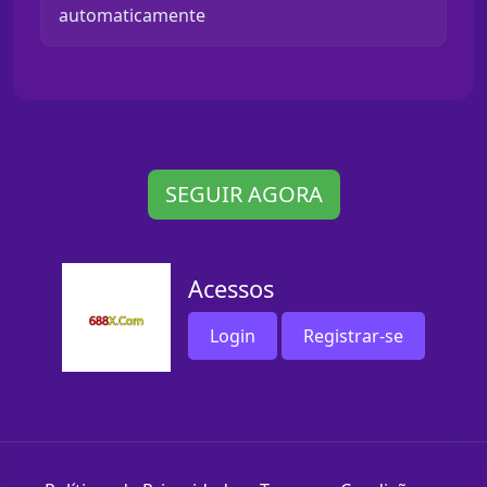
automaticamente
SEGUIR AGORA
Acessos
Login
Registrar-se