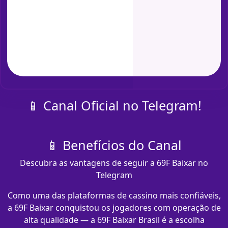
📱 Canal Oficial no Telegram!
📱 Benefícios do Canal
Descubra as vantagens de seguir a 69F Baixar no
Telegram
Como uma das plataformas de cassino mais confiáveis,
a 69F Baixar conquistou os jogadores com operação de
alta qualidade — a 69F Baixar Brasil é a escolha