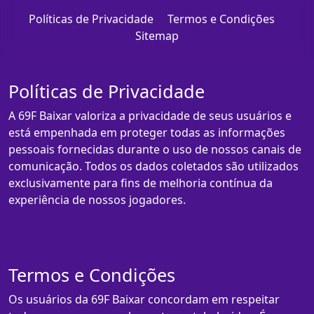
Políticas de Privacidade
Termos e Condições
Sitemap
Políticas de Privacidade
A 69F Baixar valoriza a privacidade de seus usuários e
está empenhada em proteger todas as informações
pessoais fornecidas durante o uso de nossos canais de
comunicação. Todos os dados coletados são utilizados
exclusivamente para fins de melhoria contínua da
experiência de nossos jogadores.
Termos e Condições
Os usuários da 69F Baixar concordam em respeitar