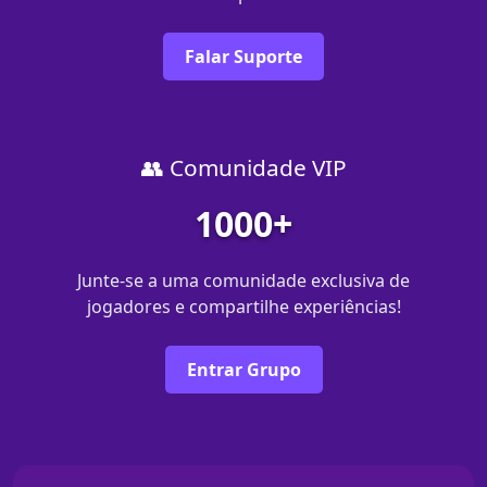
Falar Suporte
👥 Comunidade VIP
1000+
Junte-se a uma comunidade exclusiva de
jogadores e compartilhe experiências!
Entrar Grupo