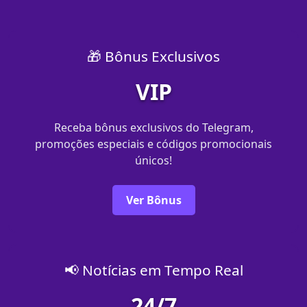
🎁 Bônus Exclusivos
VIP
Receba bônus exclusivos do Telegram,
promoções especiais e códigos promocionais
únicos!
Ver Bônus
📢 Notícias em Tempo Real
24/7