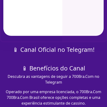
📱 Canal Oficial no Telegram!
📱 Benefícios do Canal
Descubra as vantagens de seguir a 700Bra.Com no
Telegram
Operado por uma empresa licenciada, o 700Bra.Com
700Bra.Com Brasil oferece opções completas e uma
experiência estimulante de cassino.