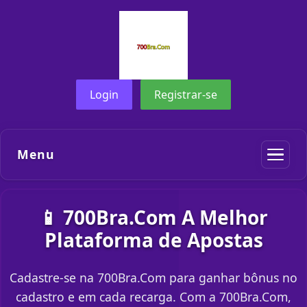
Login
Registrar-se
Menu
📱 700Bra.Com A Melhor
Plataforma de Apostas
Cadastre-se na 700Bra.Com para ganhar bônus no
cadastro e em cada recarga. Com a 700Bra.Com,