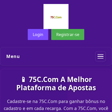
Login
Registrar-se
Menu
📱 75C.Com A Melhor
Plataforma de Apostas
Cadastre-se na 75C.Com para ganhar bônus no
cadastro e em cada recarga. Com a 75C.Com, você