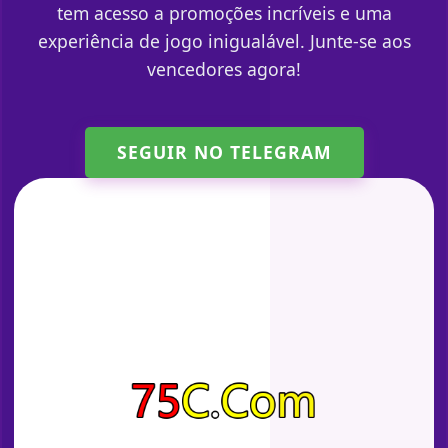
tem acesso a promoções incríveis e uma
experiência de jogo inigualável. Junte-se aos
vencedores agora!
SEGUIR NO TELEGRAM