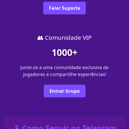
Falar Suporte
👥 Comunidade VIP
1000+
Junte-se a uma comunidade exclusiva de
jogadores e compartilhe experiências!
Entrar Grupo
📱 Como Seguir no Telegram