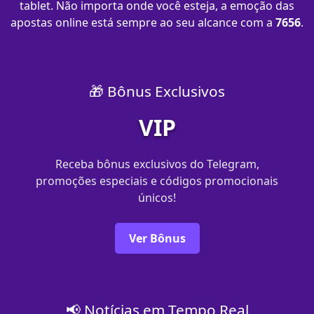
tablet. Não importa onde você esteja, a emoção das
apostas online está sempre ao seu alcance com a
7656
.
🎁 Bônus Exclusivos
VIP
Receba bônus exclusivos do Telegram,
promoções especiais e códigos promocionais
únicos!
Ver Bônus
📢 Notícias em Tempo Real