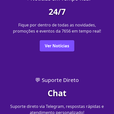
24/7
Fique por dentro de todas as novidades,
promoções e eventos da 7656 em tempo real!
Ver Notícias
💬 Suporte Direto
Chat
Suporte direto via Telegram, respostas rápidas e
atendimento personalizado!