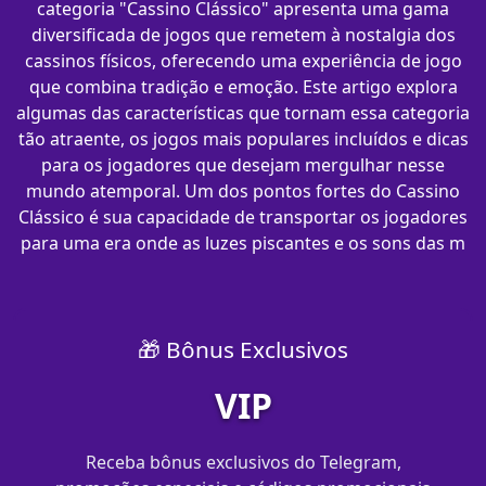
categoria "Cassino Clássico" apresenta uma gama
diversificada de jogos que remetem à nostalgia dos
cassinos físicos, oferecendo uma experiência de jogo
que combina tradição e emoção. Este artigo explora
algumas das características que tornam essa categoria
tão atraente, os jogos mais populares incluídos e dicas
para os jogadores que desejam mergulhar nesse
mundo atemporal. Um dos pontos fortes do Cassino
Clássico é sua capacidade de transportar os jogadores
para uma era onde as luzes piscantes e os sons das m
🎁 Bônus Exclusivos
VIP
Receba bônus exclusivos do Telegram,