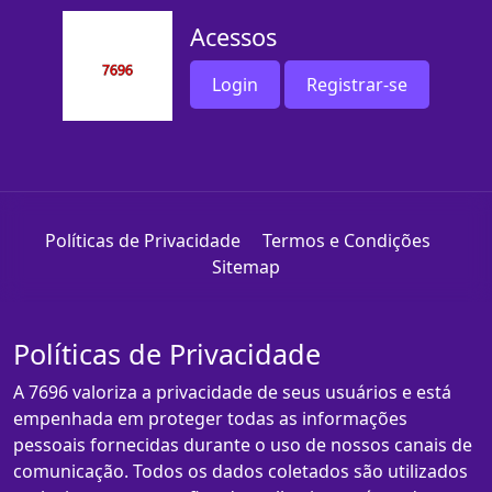
Acessos
Login
Registrar-se
Políticas de Privacidade
Termos e Condições
Sitemap
Políticas de Privacidade
A 7696 valoriza a privacidade de seus usuários e está
empenhada em proteger todas as informações
pessoais fornecidas durante o uso de nossos canais de
comunicação. Todos os dados coletados são utilizados