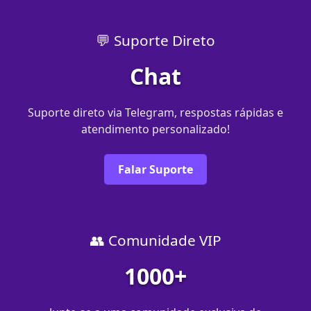
💬 Suporte Direto
Chat
Suporte direto via Telegram, respostas rápidas e
atendimento personalizado!
Falar Suporte
👥 Comunidade VIP
1000+