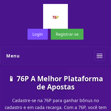
Login
Registrar-se
Menu
📱 76P A Melhor Plataforma
de Apostas
Cadastre-se na 76P para ganhar bônus no
cadastro e em cada recarga. Com a 76P, você tem