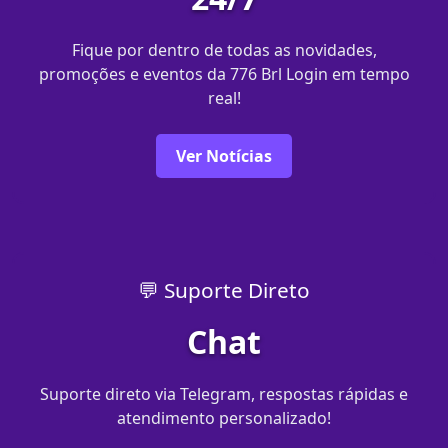
Fique por dentro de todas as novidades,
promoções e eventos da 776 Brl Login em tempo
real!
Ver Notícias
💬 Suporte Direto
Chat
Suporte direto via Telegram, respostas rápidas e
atendimento personalizado!