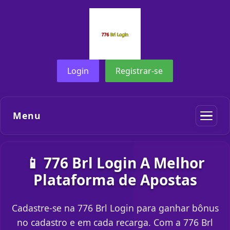
Login
Registrar-se
Menu
📱 776 Brl Login A Melhor
Plataforma de Apostas
Cadastre-se na 776 Brl Login para ganhar bônus
no cadastro e em cada recarga. Com a 776 Brl