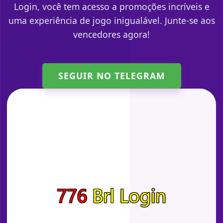
Login, você tem acesso a promoções incríveis e
uma experiência de jogo inigualável. Junte-se aos
vencedores agora!
SEGUIR NO TELEGRAM