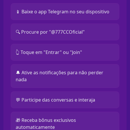
📱 Baixe o app Telegram no seu dispositivo
🔍 Procure por "@777CCOficial"
👆 Toque em "Entrar" ou "Join"
🔔 Ative as notificações para não perder
nada
💬 Participe das conversas e interaja
🎁 Receba bônus exclusivos
automaticamente