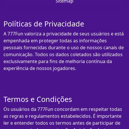
Sitemap
Políticas de Privacidade
A 777Fun valoriza a privacidade de seus usuários e está
empenhada em proteger todas as informações
pessoais fornecidas durante o uso de nossos canais de
comunicação. Todos os dados coletados são utilizados
exclusivamente para fins de melhoria contínua da
experiência de nossos jogadores.
Termos e Condições
Os usuários da 777Fun concordam em respeitar todas
as regras e regulamentos estabelecidos. É importante
ler e entender todos os termos antes de participar de