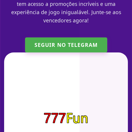
tem acesso a promoções incríveis e uma
experiência de jogo inigualável. Junte-se aos
vencedores agora!
SEGUIR NO TELEGRAM