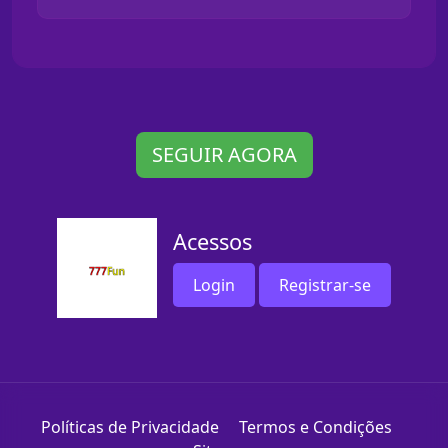
SEGUIR AGORA
Acessos
Login
Registrar-se
Políticas de Privacidade
Termos e Condições