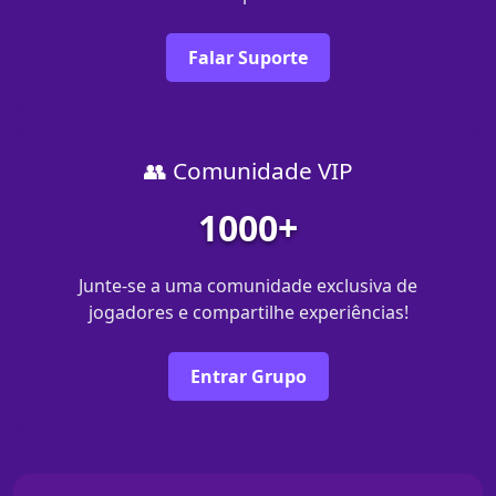
Falar Suporte
👥 Comunidade VIP
1000+
Junte-se a uma comunidade exclusiva de
jogadores e compartilhe experiências!
Entrar Grupo