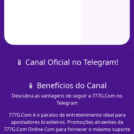
📱 Canal Oficial no Telegram!
📱 Benefícios do Canal
Descubra as vantagens de seguir a 777G.Com no
Telegram
777G.Com é o paraíso de entretenimento ideal para
apostadores brasileiros. Promoções atraentes da
777G.Com Online Com para fornecer o máximo suporte