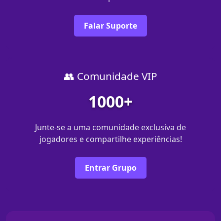
Falar Suporte
👥 Comunidade VIP
1000+
Junte-se a uma comunidade exclusiva de
jogadores e compartilhe experiências!
Entrar Grupo