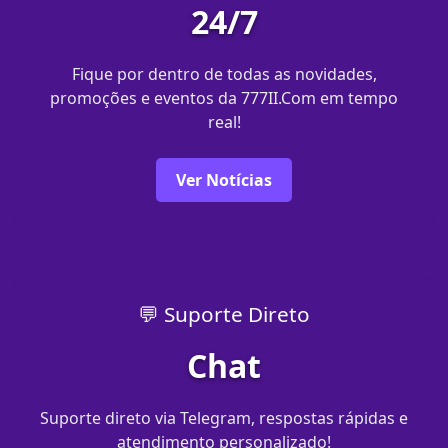
24/7
Fique por dentro de todas as novidades,
promoções e eventos da 777II.Com em tempo
real!
Ver Notícias
💬 Suporte Direto
Chat
Suporte direto via Telegram, respostas rápidas e
atendimento personalizado!