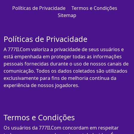
Políticas de Privacidade
Termos e Condições
Sitemap
Políticas de Privacidade
A 777II.Com valoriza a privacidade de seus usuários e
está empenhada em proteger todas as informações
pessoais fornecidas durante o uso de nossos canais de
comunicação. Todos os dados coletados são utilizados
exclusivamente para fins de melhoria contínua da
experiência de nossos jogadores.
Termos e Condições
Os usuários da 777II.Com concordam em respeitar