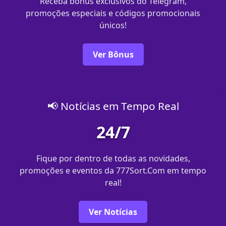
Receba bônus exclusivos do Telegram,
promoções especiais e códigos promocionais
únicos!
Ver Bônus
📢 Notícias em Tempo Real
24/7
Fique por dentro de todas as novidades,
promoções e eventos da 777Sort.Com em tempo
real!
Ver Notícias