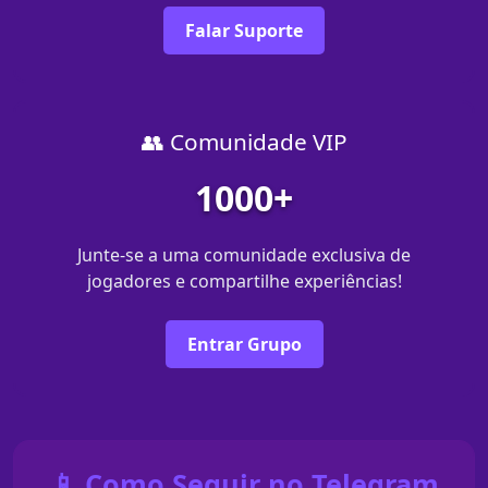
Falar Suporte
👥 Comunidade VIP
1000+
Junte-se a uma comunidade exclusiva de
jogadores e compartilhe experiências!
Entrar Grupo
📱 Como Seguir no Telegram