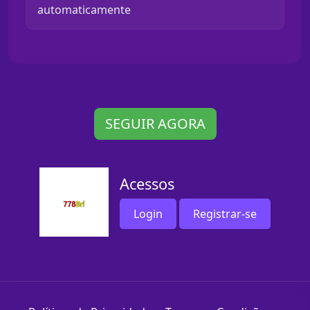
automaticamente
SEGUIR AGORA
Acessos
Login
Registrar-se