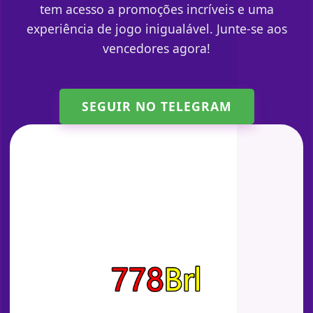
tem acesso a promoções incríveis e uma
experiência de jogo inigualável. Junte-se aos
vencedores agora!
SEGUIR NO TELEGRAM