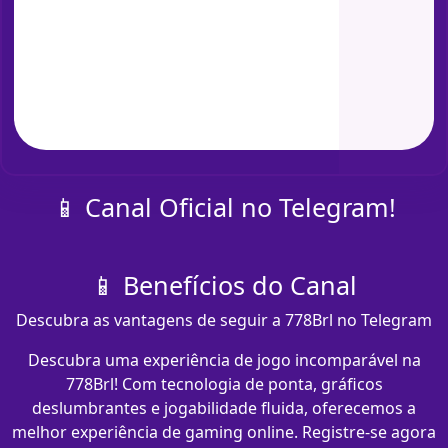
📱 Canal Oficial no Telegram!
📱 Benefícios do Canal
Descubra as vantagens de seguir a 778Brl no Telegram
Descubra uma experiência de jogo incomparável na
778Brl! Com tecnologia de ponta, gráficos
deslumbrantes e jogabilidade fluida, oferecemos a
melhor experiência de gaming online. Registre-se agora